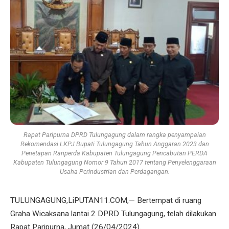
Rapat Paripurna DPRD Tulungagung dalam rangka penyampaian
Rekomendasi LKPJ Bupati Tulungagung Tahun Anggaran 2023 dan
Penetapan Ranperda Kabupaten Tulungagung Pencabutan PERDA
Kabupaten Tulungagung Nomor 9 Tahun 2017 tentang Penyelenggaraan
Usaha Perindustrian dan Perdagangan.
TULUNGAGUNG,LiPUTAN11.COM,— Bertempat di ruang
Graha Wicaksana lantai 2 DPRD Tulungagung, telah dilakukan
Rapat Paripurna, Jumat (26/04/2024).