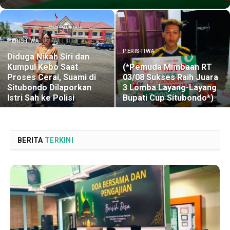
PERISTIWA
PERISTIWA
Diduga Nikah Siri dan
Kumpul Kebo Saat
(*Pemuda Mimbaan RT
Proses Cerai, Suami di
03/08 Sukses Raih Juara
Situbondo Dilaporkan
3 Lomba Layang-Layang
Istri Sah ke Polisi
Bupati Cup Situbondo*)
BERITA
TERKINI