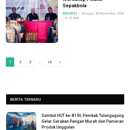
Sepakbola
REDAKSI
Minggu, 30 November 2025
- 21:37 WIB
…
Next
1
2
3
14
BERITA TERBARU
Sambut HUT ke-81 RI, Pemkab Tulungagung
Gelar Gerakan Pangan Murah dan Pameran
Produk Unggulan