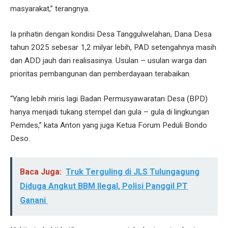
masyarakat,” terangnya.
Ia prihatin dengan kondisi Desa Tanggulwelahan, Dana Desa
tahun 2025 sebesar 1,2 milyar lebih, PAD setengahnya masih
dan ADD jauh dari realisasinya. Usulan – usulan warga dan
prioritas pembangunan dan pemberdayaan terabaikan.
“Yang lebih miris lagi Badan Permusyawaratan Desa (BPD)
hanya menjadi tukang stempel dan gula – gula di lingkungan
Pemdes,” kata Anton yang juga Ketua Forum Peduli Bondo
Deso.
Baca Juga:
Truk Terguling di JLS Tulungagung
Diduga Angkut BBM Ilegal, Polisi Panggil PT
Ganani