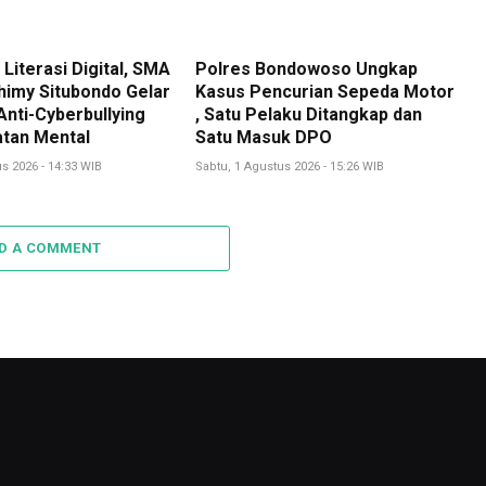
Literasi Digital, SMA
Polres Bondowoso Ungkap
himy Situbondo Gelar
Kasus Pencurian Sepeda Motor
nti-Cyberbullying
, Satu Pelaku Ditangkap dan
tan Mental
Satu Masuk DPO
s 2026 - 14:33 WIB
Sabtu, 1 Agustus 2026 - 15:26 WIB
D A COMMENT