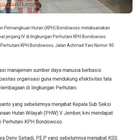
an Pemangkuan Hutan (KPH) Bondowoso melaksanakan
bat jenjang IV di lingkungan Perhutani KPH Bondowoso.
tor Perhutani KPH Bondowoso, Jalan Achmad Yani Nomor 90
ntasi manajemen sumber daya manusia berbasis
sitas organisasi guna mendukung efektivitas tata
elembagaan di lingkungan Perhutani.
usanto yang sebelumnya menjabat Kepala Sub Seksi
anaan Hutan Wilayah (PHW) V Jember, kini mendapat
i Perhutani KPH Bondowoso.
antara Deny Setiadi, P.E.P yang sebelumnya menjabat KSS