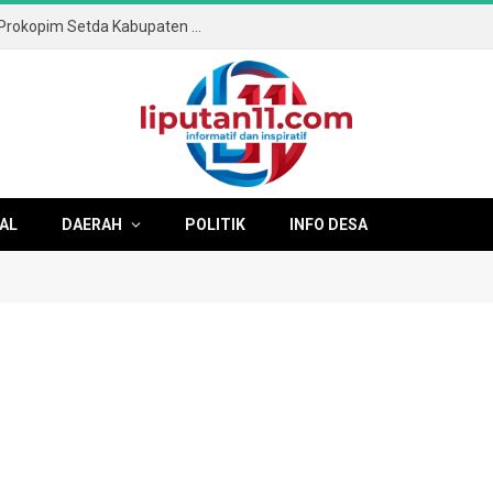
Soal Senam Massal di Pendopo, Kabag Prokopim Setda Kabupaten Tulungagung Tegaskan Bukan Kegiatan Pemkab
AL
DAERAH
POLITIK
INFO DESA