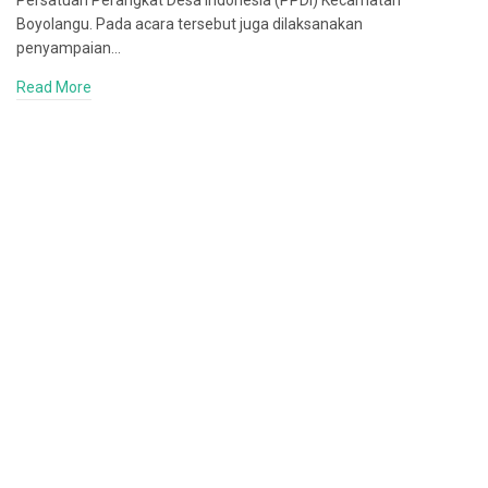
Persatuan Perangkat Desa Indonesia (PPDI) Kecamatan
Boyolangu. Pada acara tersebut juga dilaksanakan
penyampaian…
Read More