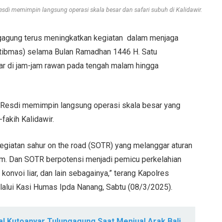
i memimpin langsung operasi skala besar dan safari subuh di Kalidawir.
ngagung terus meningkatkan kegiatan dalam menjaga
tibmas) selama Bulan Ramadhan 1446 H. Satu
sar di jam-jam rawan pada tengah malam hingga
esdi memimpin langsung operasi skala besar yang
-fakih Kalidawir.
 kegiatan sahur on the road (SOTR) yang melanggar aturan
um. Dan SOTR berpotensi menjadi pemicu perkelahian
 konvoi liar, dan lain sebagainya,” terang Kapolres
lui Kasi Humas Ipda Nanang, Sabtu (08/3/2025).
al Kutoanyar Tulungagung Saat Menjual Arak Bali