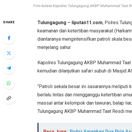
Foto kolase Kapolres Tulungagung AKBP Muhammad Taat Resd
Tulungagung – liputan11.com
, Polres Tulu
SHARE
keamanan dan ketertiban masyarakat (Harkam
diantaranya mengintensifkan patroli skala be
menjelang sahur.
Kapolres Tulungagung AKBP Muhammad Taat R
kemudian dilanjutkan safari subuh di Masjid Al
“Patroli sekala besar ini sasarannya meliputi
berlalu lintas dan mengganggu ketertiban um
massal antar kelompok dan tawuran, balap liar,
Tulungagung AKBP Muhammad Taat Resdi mela
Baca Juga:
Polisi Amankan Dua Pria As