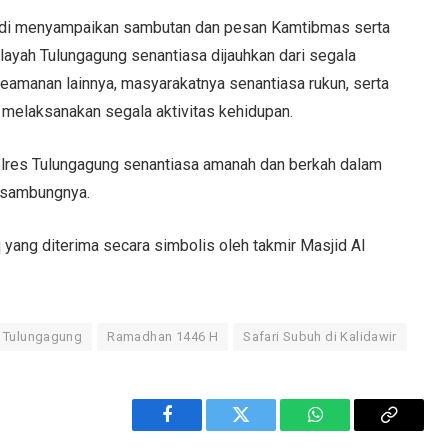
sdi menyampaikan sambutan dan pesan Kamtibmas serta
yah Tulungagung senantiasa dijauhkan dari segala
keamanan lainnya, masyarakatnya senantiasa rukun, serta
melaksanakan segala aktivitas kehidupan.
olres Tulungagung senantiasa amanah dan berkah dalam
 sambungnya.
yang diterima secara simbolis oleh takmir Masjid Al
s Tulungagung
Ramadhan 1446 H
Safari Subuh di Kalidawir
Facebook
Twitter
WhatsApp
Copy