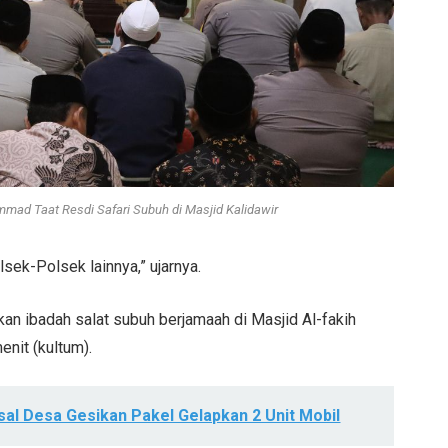
ad Taat Resdi Safari Subuh di Masjid Kalidawir
sek-Polsek lainnya,” ujarnya.
n ibadah salat subuh berjamaah di Masjid Al-fakih
enit (kultum).
sal Desa Gesikan Pakel Gelapkan 2 Unit Mobil