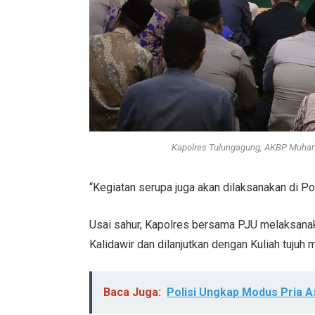
Kapolres Tulungagung, AKBP Muhamm
“Kegiatan serupa juga akan dilaksanakan di Pol
Usai sahur, Kapolres bersama PJU melaksanaka
Kalidawir dan dilanjutkan dengan Kuliah tujuh m
Baca Juga:
Polisi Ungkap Modus Pria A