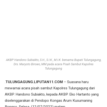
AKBP Handono Subiakto, S.H., S.I.K., M.I.K. bersama Bupati Tulungagung,
Drs. Maryoto Birowo, MM pada acara Pisah Sambut Kapolres
Tulungagung
.
TULUNGAGUNG.LIPUTAN11.COM
– Suasana haru
mewarnai acara pisah sambut Kapolres Tulungagung dari
AKBP. Handono Subiakto, kepada AKBP. Eko Hartanto yang
diselenggarakan di Pendopo Kongas Arum Kusumaning
Bongso. Selasa, (12/07/2022) malam.