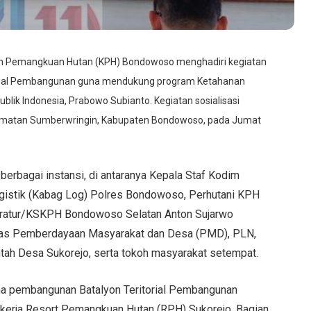
n Pemangkuan Hutan (KPH) Bondowoso menghadiri kegiatan
torial Pembangunan guna mendukung program Ketahanan
ublik Indonesia, Prabowo Subianto. Kegiatan sosialisasi
Kecamatan Sumberwringin, Kabupaten Bondowoso, pada Jumat
 berbagai instansi, di antaranya Kepala Staf Kodim
gistik (Kabag Log) Polres Bondowoso, Perhutani KPH
stratur/KSKPH Bondowoso Selatan Anton Sujarwo
Dinas Pemberdayaan Masyarakat dan Desa (PMD), PLN,
h Desa Sukorejo, serta tokoh masyarakat setempat.
a pembangunan Batalyon Teritorial Pembangunan
h kerja Resort Pemangkuan Hutan (RPH) Sukorejo, Bagian