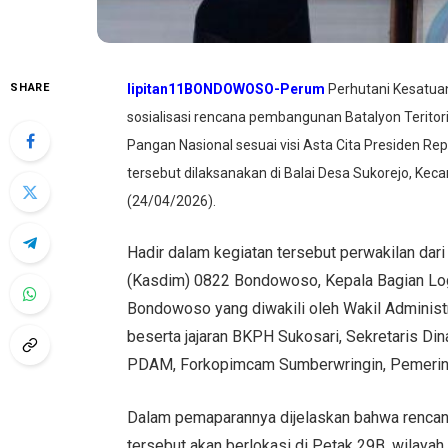
SHARE
lipitan11BONDOWOSO-Perum
Perhutani Kesatua
sosialisasi rencana pembangunan Batalyon Teri
Pangan Nasional sesuai visi Asta Cita Presiden Rep
tersebut dilaksanakan di Balai Desa Sukorejo, 
(24/04/2026).
Hadir dalam kegiatan tersebut perwakilan dari
(Kasdim) 0822 Bondowoso, Kepala Bagian Lo
Bondowoso yang diwakili oleh Wakil Admini
beserta jajaran BKPH Sukosari, Sekretaris 
PDAM, Forkopimcam Sumberwringin, Pemerinta
Dalam pemaparannya dijelaskan bahwa rencan
tersebut akan berlokasi di Petak 29B, wilaya