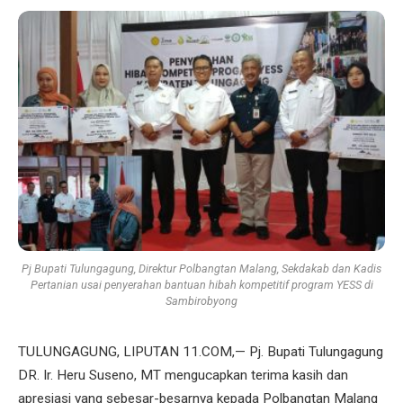
Pj Bupati Tulungagung, Direktur Polbangtan Malang, Sekdakab dan Kadis
Pertanian usai penyerahan bantuan hibah kompetitif program YESS di
Sambirobyong
TULUNGAGUNG, LIPUTAN 11.COM,— Pj. Bupati Tulungagung
DR. Ir. Heru Suseno, MT mengucapkan terima kasih dan
apresiasi yang sebesar-besarnya kepada Polbangtan Malang