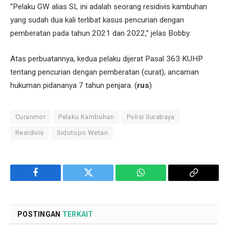
“Pelaku GW alias SL ini adalah seorang residivis kambuhan
yang sudah dua kali terlibat kasus pencurian dengan
pemberatan pada tahun 2021 dan 2022,” jelas Bobby.
Atas perbuatannya, kedua pelaku dijerat Pasal 363 KUHP
tentang pencurian dengan pemberatan (curat), ancaman
hukuman pidananya 7 tahun penjara. (
rus
)
Curanmor
Pelaku Kambuhan
Polisi Surabaya
Residivis
Sidotopo Wetan
Facebook
Twitter
WhatsApp
Copy
Link
POSTINGAN
TERKAIT