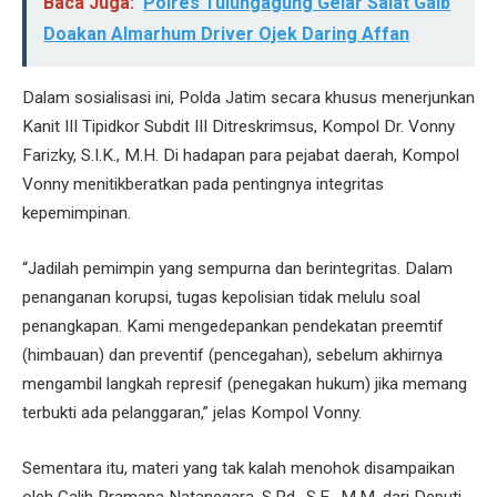
Baca Juga:
Polres Tulungagung Gelar Salat Gaib
Doakan Almarhum Driver Ojek Daring Affan
Dalam sosialisasi ini, Polda Jatim secara khusus menerjunkan
Kanit III Tipidkor Subdit III Ditreskrimsus, Kompol Dr. Vonny
Farizky, S.I.K., M.H. Di hadapan para pejabat daerah, Kompol
Vonny menitikberatkan pada pentingnya integritas
kepemimpinan.
“Jadilah pemimpin yang sempurna dan berintegritas. Dalam
penanganan korupsi, tugas kepolisian tidak melulu soal
penangkapan. Kami mengedepankan pendekatan preemtif
(himbauan) dan preventif (pencegahan), sebelum akhirnya
mengambil langkah represif (penegakan hukum) jika memang
terbukti ada pelanggaran,” jelas Kompol Vonny.
Sementara itu, materi yang tak kalah menohok disampaikan
oleh Galih Pramana Natanegara, S.Pd., S.E., M.M. dari Deputi