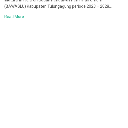
silaturahmi jajaran Badan Pengawas Pemilihan Umum
(BAWASLU) Kabupaten Tulungagung periode 2023 – 2028…
Read More