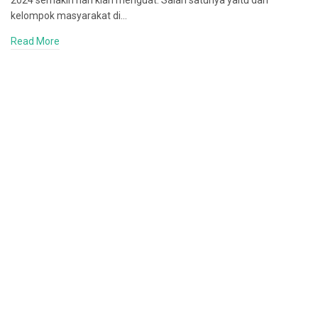
2024 semakin hari kian menguat. Salah satunya yaitu dari
kelompok masyarakat di…
Read More