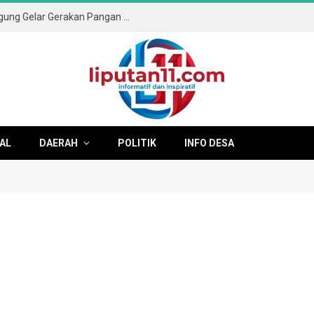
Sambut HUT ke-81 RI, Pemkab Tulungagung Gelar Gerakan Pangan Murah dan Pameran Produk Unggulan
AL
DAERAH
POLITIK
INFO DESA