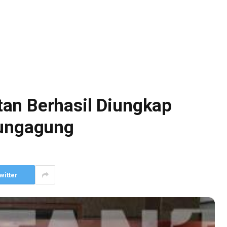
an Berhasil Diungkap
lungagung
witter