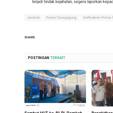
terjadi tindak kejahatan, segera laporkan kepa
Jambret
Polres Tulungagung
SatReskrim Polres
SHARE.
POSTINGAN
TERKAIT