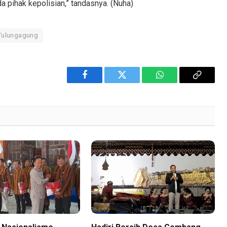
da pihak kepolisian,” tandasnya. (Nuha)
 Tulungagung
Facebook
Twitter
WhatsApp
Copy
Link