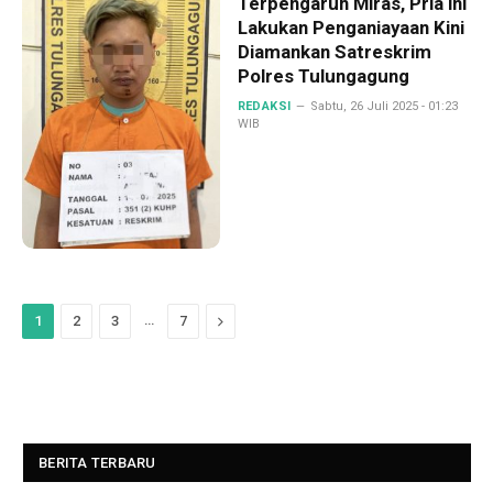
Terpengaruh Miras, Pria ini
Lakukan Penganiayaan Kini
Diamankan Satreskrim
Polres Tulungagung
REDAKSI
Sabtu, 26 Juli 2025 - 01:23
WIB
…
Next
1
2
3
7
BERITA TERBARU