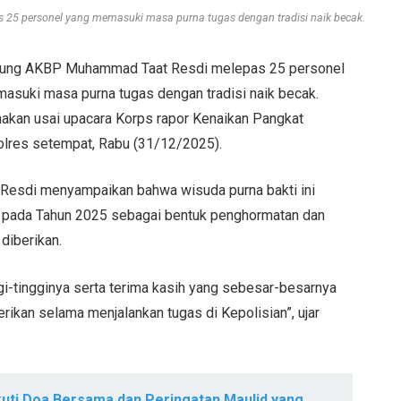
5 personel yang memasuki masa purna tugas dengan tradisi naik becak.
agung AKBP Muhammad Taat Resdi melepas 25 personel
asuki masa purna tugas dengan tradisi naik becak.
nakan usai upacara Korps rapor Kenaikan Pangkat
olres setempat, Rabu (31/12/2025).
esdi menyampaikan bahwa wisuda purna bakti ini
as pada Tahun 2025 sebagai bentuk penghormatan dan
 diberikan.
-tingginya serta terima kasih yang sebesar-besarnya
rikan selama menjalankan tugas di Kepolisian”, ujar
uti Doa Bersama dan Peringatan Maulid yang