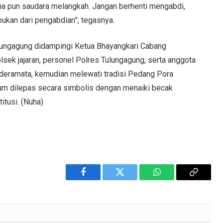
a pun saudara melangkah. Jangan berhenti mengabdi,
bukan dari pengabdian”, tegasnya.
lungagung didampingi Ketua Bhayangkari Cabang
lsek jajaran, personel Polres Tulungagung, serta anggota
deramata, kemudian melewati tradisi Pedang Pora
um dilepas secara simbolis dengan menaiki becak
itusi. (Nuha)
Facebook
Twitter
WhatsApp
Copy
Link