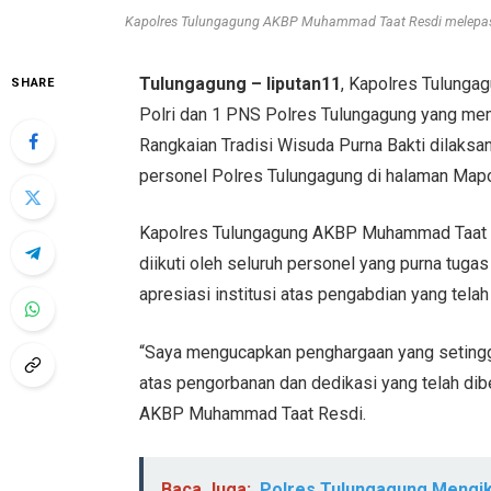
Kapolres Tulungagung AKBP Muhammad Taat Resdi melepas 2
Tulungagung – liputan11
, Kapolres Tulung
SHARE
Polri dan 1 PNS Polres Tulungagung yang mem
Rangkaian Tradisi Wisuda Purna Bakti dilaksa
personel Polres Tulungagung di halaman Map
Kapolres Tulungagung AKBP Muhammad Taat R
diikuti oleh seluruh personel yang purna tug
apresiasi institusi atas pengabdian yang telah
“Saya mengucapkan penghargaan yang setinggi
atas pengorbanan dan dedikasi yang telah dibe
AKBP Muhammad Taat Resdi.
Baca Juga:
Polres Tulungagung Mengik