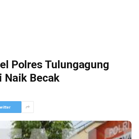
nel Polres Tulungagung
i Naik Becak
witter