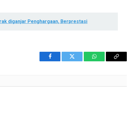
rak diganjar Penghargaan, Berprestasi
Facebook
Twitter
WhatsApp
Copy
Link