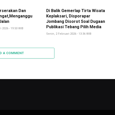
rserakan Dan
Di Balik Gemerlap Tirta Wisata
ngat,Menganggu
Keplaksari, Disporapar
Jalan
Jombang Disorot Soal Dugaan
Publikasi Tebang Pilih Media
i 2026 - 19:50 WIB
Senin, 2 Februari 2026 - 13:36 WIB
D A COMMENT