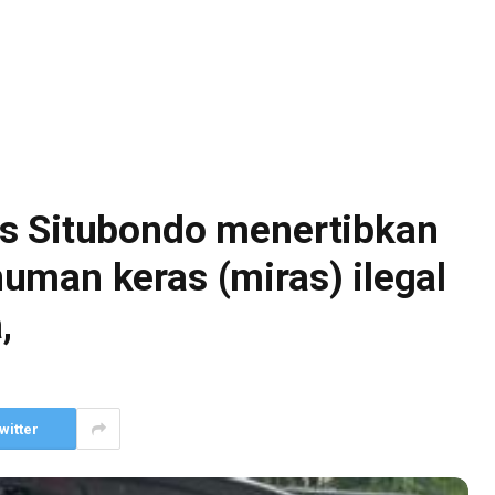
s Situbondo menertibkan
uman keras (miras) ilegal
,
witter