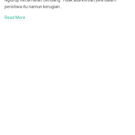
Nglurup Kecamatan Sendang. Tidak ada korban jiwa dalam
peristiwa itu namun kerugian…
Read More