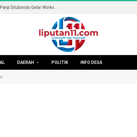
Mengasah Masa Depan Digital: SMAN 1 Panji Situbondo Gelar Workshop XL.SMART Bertajuk “Algoritma vs Otak
AL
DAERAH
POLITIK
INFO DESA
ak