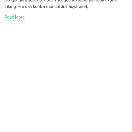
pengendara sepeda motor menggunakan sandal jepit akan di
Tilang. Pro dan kontra muncul di masyarakat,…
Read More