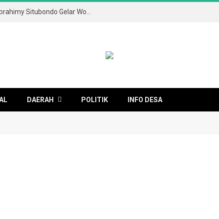
Tingkatkan Literasi Digital, SMA & SMK Ibrahimy Situbondo Gelar Workshop Anti-Cyberbullying dan Kesehatan Mental
AL
DAERAH
POLITIK
INFO DESA