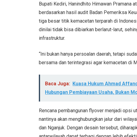
Bupati Kediri, Hanindhito Himawan Pramana 
berdasarkan hasil audit Badan Pemeriksa K
tiga besar titik kemacetan terparah di Indon
dinilai tidak bisa dibiarkan berlarut-larut, s
infrastruktur.
“Ini bukan hanya persoalan daerah, tetapi sud
bersama dan terintegrasi agar kemacetan di M
Baca Juga:
Kuasa Hukum Ahmad Affandi
Hubungan Pembiayaan Usaha, Bukan M
Rencana pembangunan flyover menjadi opsi ut
nantinya akan menghubungkan jalur dari wilay
dan Nganjuk. Dengan desain tersebut, diharapk
antarwilayah dapat terbagi dengan lebih efekt