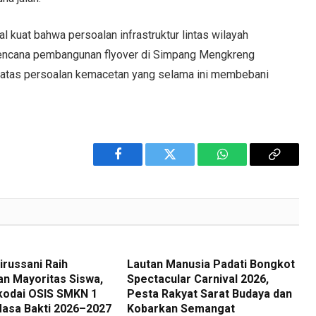
al kuat bahwa persoalan infrastruktur lintas wilayah
rencana pembangunan flyover di Simpang Mengkreng
n atas persoalan kemacetan yang selama ini membebani
Facebook
Twitter
WhatsApp
Copy
Link
irussani Raih
Lautan Manusia Padati Bongkot
n Mayoritas Siswa,
Spectacular Carnival 2026,
kodai OSIS SMKN 1
Pesta Rakyat Sarat Budaya dan
asa Bakti 2026–2027
Kobarkan Semangat