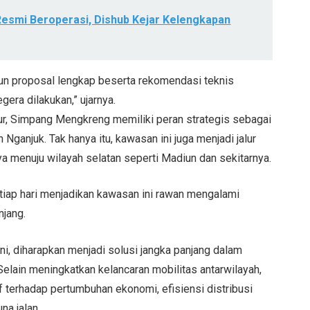
Resmi Beroperasi, Dishub Kejar Kelengkapan
sun proposal lengkap beserta rekomendasi teknis
era dilakukan,” ujarnya.
mur, Simpang Mengkreng memiliki peran strategis sebagai
Nganjuk. Tak hanya itu, kawasan ini juga menjadi jalur
aya menuju wilayah selatan seperti Madiun dan sekitarnya.
tiap hari menjadikan kawasan ini rawan mengalami
njang.
ni, diharapkan menjadi solusi jangka panjang dalam
lain meningkatkan kelancaran mobilitas antarwilayah,
if terhadap pertumbuhan ekonomi, efisiensi distribusi
na jalan.