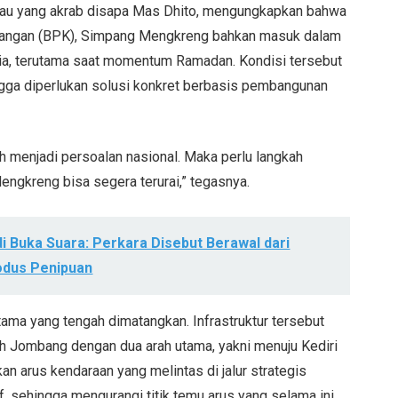
atau yang akrab disapa Mas Dhito, mengungkapkan bahwa
euangan (BPK), Simpang Mengkreng bahkan masuk dalam
esia, terutama saat momentum Ramadan. Kondisi tersebut
ehingga diperlukan solusi konkret berbasis pembangunan
ah menjadi persoalan nasional. Maka perlu langkah
engkreng bisa segera terurai,” tegasnya.
 Buka Suara: Perkara Disebut Berawal dari
odus Penipuan
ama yang tengah dimatangkan. Infrastruktur tersebut
ah Jombang dengan dua arah utama, yakni menuju Kediri
an arus kendaraan yang melintas di jalur strategis
if, sehingga mengurangi titik temu arus yang selama ini