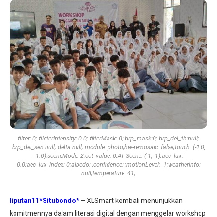
filter: 0; fileterIntensity: 0.0; filterMask: 0; brp_mask:0; brp_del_th:null;
brp_del_sen:null; delta:null; module: photo;hw-remosaic: false;touch: (-1.0,
-1.0);sceneMode: 2;cct_value: 0;AI_Scene: (-1, -1);aec_lux:
0.0;aec_lux_index: 0;albedo: ;confidence: ;motionLevel: -1;weatherinfo:
null;temperature: 41;
liputan11*Situbondo*
– XLSmart kembali menunjukkan
komitmennya dalam literasi digital dengan menggelar workshop