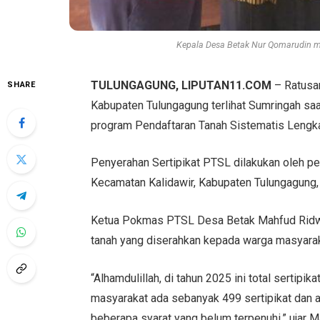
Kepala Desa Betak Nur Qomarudin men
TULUNGAGUNG, LIPUTAN11.COM
– Ratusa
SHARE
Kabupaten Tulungagung terlihat Sumringah saa
program Pendaftaran Tanah Sistematis Lengk
Penyerahan Sertipikat PTSL dilakukan oleh p
Kecamatan Kalidawir, Kabupaten Tulungagung
Ketua Pokmas PTSL Desa Betak Mahfud Ridwan 
tanah yang diserahkan kepada warga masyar
“Alhamdulillah, di tahun 2025 ini total sertip
masyarakat ada sebanyak 499 sertipikat dan a
beberapa syarat yang belum terpenuhi,” ujar M