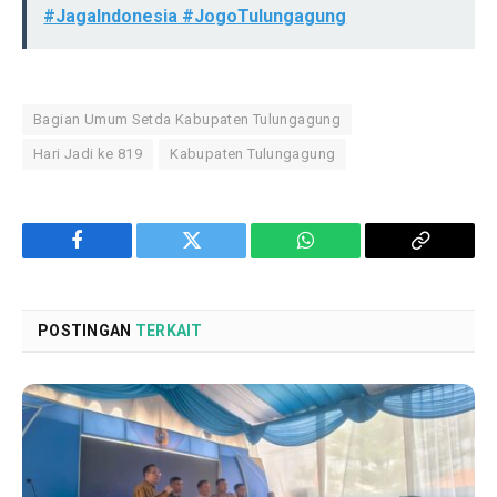
#JagaIndonesia #JogoTulungagung
Bagian Umum Setda Kabupaten Tulungagung
Hari Jadi ke 819
Kabupaten Tulungagung
Facebook
Twitter
WhatsApp
Copy
Link
POSTINGAN
TERKAIT