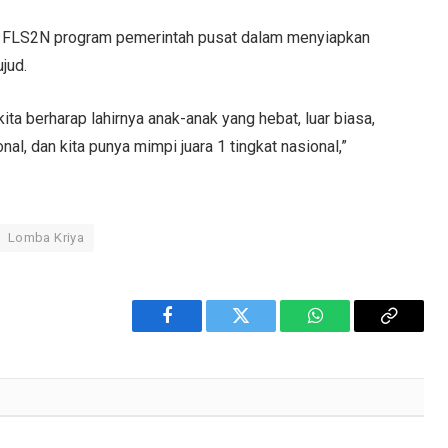
tan FLS2N program pemerintah pusat dalam menyiapkan
jud.
ta berharap lahirnya anak-anak yang hebat, luar biasa,
nal, dan kita punya mimpi juara 1 tingkat nasional,”
Lomba Kriya
Facebook
Twitter
WhatsApp
Copy
Link