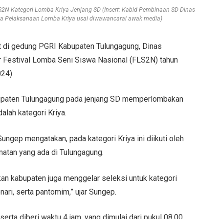
S2N Kategori Lomba Kriya Jenjang SD (Insert: Kabid Pembinaan SD Dinas
ia Pelaksanaan Lomba Kriya usai diwawancarai awak media)
i gedung PGRI Kabupaten Tulungagung, Dinas
 Festival Lomba Seni Siswa Nasional (FLS2N) tahun
24).
bupaten Tulungagung pada jenjang SD memperlombakan
alah kategori Kriya.
Sungep mengatakan, pada kategori Kriya ini diikuti oleh
atan yang ada di Tulungagung.
kan kabupaten juga menggelar seleksi untuk kategori
ari, serta pantomim,” ujar Sungep.
rta diberi waktu 4 jam, yang dimulai dari pukul 08.00