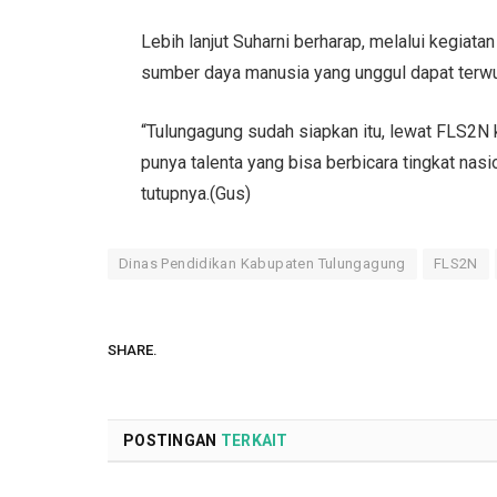
Lebih lanjut Suharni berharap, melalui kegia
sumber daya manusia yang unggul dapat terwu
“Tulungagung sudah siapkan itu, lewat FLS2N ki
punya talenta yang bisa berbicara tingkat nasio
tutupnya.(Gus)
Dinas Pendidikan Kabupaten Tulungagung
FLS2N
SHARE.
POSTINGAN
TERKAIT