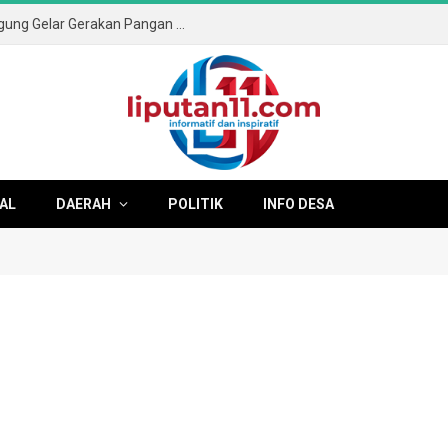
Sambut HUT ke-81 RI, Pemkab Tulungagung Gelar Gerakan Pangan Murah dan Pameran Produk Unggulan
AL
DAERAH
POLITIK
INFO DESA