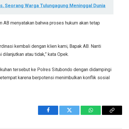
tas, Seorang Warga Tulungagung Meninggal Dunia
um AB menyatakan bahwa proses hukum akan tetap
rdinasi kembali dengan klien kami, Bapak AB. Nanti
dilanjutkan atau tidak,” kata Opek.
kuhan tersebut ke Polres Situbondo dengan didampingi
 setempat karena berpotensi menimbulkan konflik sosial
Facebook
Twitter
WhatsApp
Copy
Link