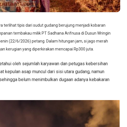
 terlihat tipis dari sudut gudang berujung menjadi kobaran
mpanan tembakau milik PT Sadhana Arifnusa di Dusun Wringin
in (22/6/2026) petang. Dalam hitungan jam, si jago merah
n kerugian yang diperkirakan mencapai Rp300 juta.
ketahui oleh sejumlah karyawan dan petugas kebersihan
hat kepulan asap muncul dari sisi utara gudang, namun
i sehingga belum menimbulkan dugaan adanya kebakaran