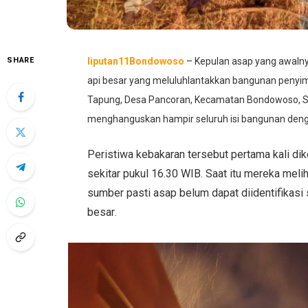
SHARE
liputan11Bondowoso
– Kepulan asap yang awalnya
api besar yang meluluhlantakkan bangunan penyi
Tapung, Desa Pancoran, Kecamatan Bondowoso, Sen
menghanguskan hampir seluruh isi bangunan denga
Peristiwa kebakaran tersebut pertama kali di
sekitar pukul 16.30 WIB. Saat itu mereka meli
sumber pasti asap belum dapat diidentifikas
besar
.