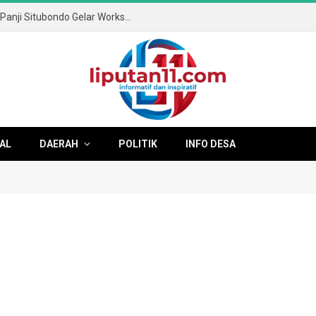
Mengasah Masa Depan Digital: SMAN 1 Panji Situbondo Gelar Workshop XL.SMART Bertajuk “Algoritma vs Otak
AL
DAERAH
POLITIK
INFO DESA