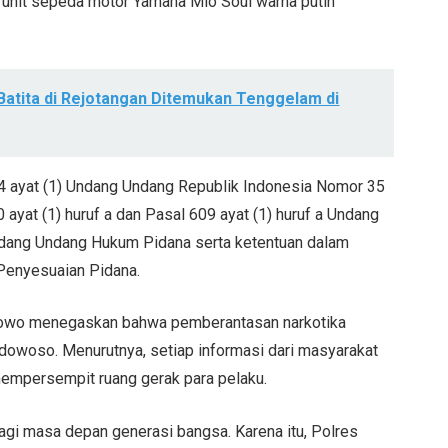
u unit sepeda motor Yamaha Mio Soul warna putih
Batita di Rejotangan Ditemukan Tenggelam di
14 ayat (1) Undang Undang Republik Indonesia Nomor 35
 ayat (1) huruf a dan Pasal 609 ayat (1) huruf a Undang
dang Undang Hukum Pidana serta ketentuan dalam
Penyesuaian Pidana.
owo menegaskan bahwa pemberantasan narkotika
ndowoso. Menurutnya, setiap informasi dari masyarakat
 mempersempit ruang gerak para pelaku.
agi masa depan generasi bangsa. Karena itu, Polres