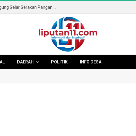
Sambut HUT ke-81 RI, Pemkab Tulungagung Gelar Gerakan Pangan Murah dan Pameran Produk Unggulan
AL
DAERAH
POLITIK
INFO DESA