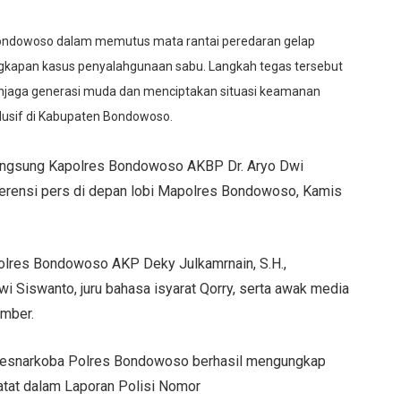
ondowoso dalam memutus mata rantai peredaran gelap
ungkapan kasus penyalahgunaan sabu. Langkah tegas tersebut
enjaga generasi muda dan menciptakan situasi keamanan
dusif di Kabupaten Bondowoso.
angsung Kapolres Bondowoso AKBP Dr. Aryo Dwi
nferensi pers di depan lobi Mapolres Bondowoso, Kamis
 Polres Bondowoso AKP Deky Julkamrnain, S.H.,
Siswanto, juru bahasa isyarat Qorry, serta awak media
mber.
tresnarkoba Polres Bondowoso berhasil mengungkap
catat dalam Laporan Polisi Nomor