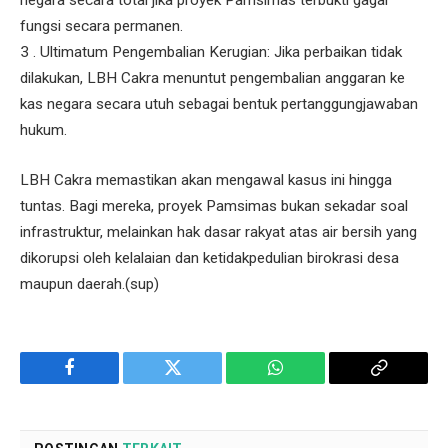
negara secara total jika proyek Pamsimas terbukti gagal
fungsi secara permanen.
3 . ​Ultimatum Pengembalian Kerugian: Jika perbaikan tidak
dilakukan, LBH Cakra menuntut pengembalian anggaran ke
kas negara secara utuh sebagai bentuk pertanggungjawaban
hukum.
​LBH Cakra memastikan akan mengawal kasus ini hingga
tuntas. Bagi mereka, proyek Pamsimas bukan sekadar soal
infrastruktur, melainkan hak dasar rakyat atas air bersih yang
dikorupsi oleh kelalaian dan ketidakpedulian birokrasi desa
maupun daerah.(sup)
Facebook
Twitter
WhatsApp
Copy
Link