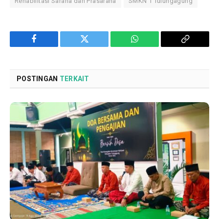
Rehabilitasi Sarana dan Prasarana
SMKN 1 Tulungagung
Facebook
Twitter
WhatsApp
Copy
Link
POSTINGAN
TERKAIT