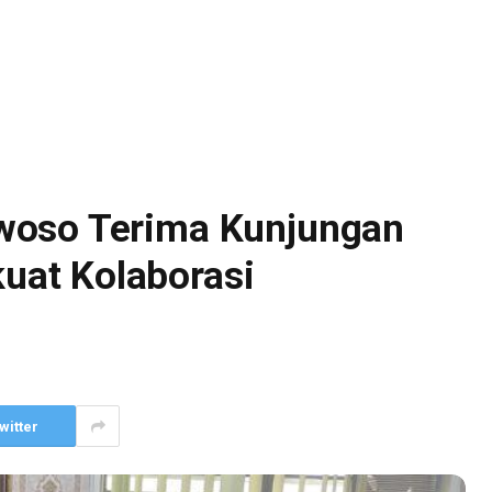
woso Terima Kunjungan
at Kolaborasi
witter