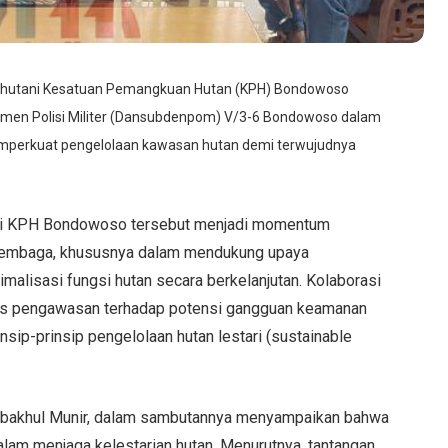
rhutani Kesatuan Pemangkuan Hutan (KPH) Bondowoso
en Polisi Militer (Dansubdenpom) V/3-6 Bondowoso dalam
emperkuat pengelolaan kawasan hutan demi terwujudnya
tani KPH Bondowoso tersebut menjadi momentum
 lembaga, khususnya dalam mendukung upaya
malisasi fungsi hutan secara berkelanjutan. Kolaborasi
tas pengawasan terhadap potensi gangguan keamanan
sip-prinsip pengelolaan hutan lestari (sustainable
sbakhul Munir, dalam sambutannya menyampaikan bahwa
dalam menjaga kelestarian hutan. Menurutnya, tantangan