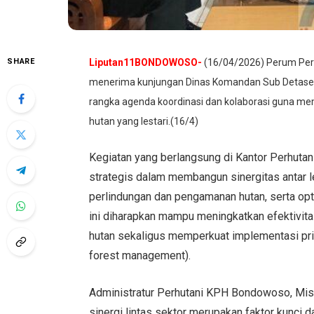
SHARE
Liputan11BONDOWOSO-
(16/04/2026) Perum Pe
menerima kunjungan Dinas Komandan Sub Detasem
rangka agenda koordinasi dan kolaborasi guna m
hutan yang lestari.(16/4)
Kegiatan yang berlangsung di Kantor Perhu
strategis dalam membangun sinergitas antar
perlindungan dan pengamanan hutan, serta opti
ini diharapkan mampu meningkatkan efektivi
hutan sekaligus memperkuat implementasi prin
forest management).
Administratur Perhutani KPH Bondowoso, Mi
sinergi lintas sektor merupakan faktor kunci 