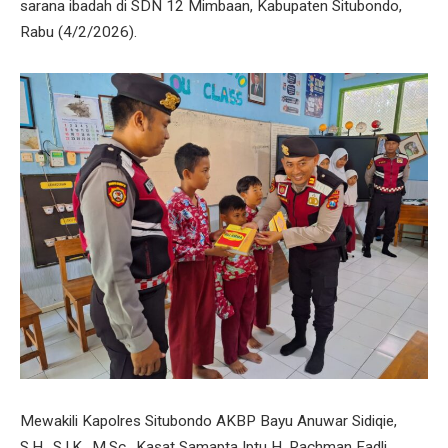
sarana ibadah di SDN 12 Mimbaan, Kabupaten Situbondo,
Rabu (4/2/2026).
Mewakili Kapolres Situbondo AKBP Bayu Anuwar Sidiqie,
S.H., S.I.K., M.Sc., Kasat Samapta Iptu H. Rachman Fadli