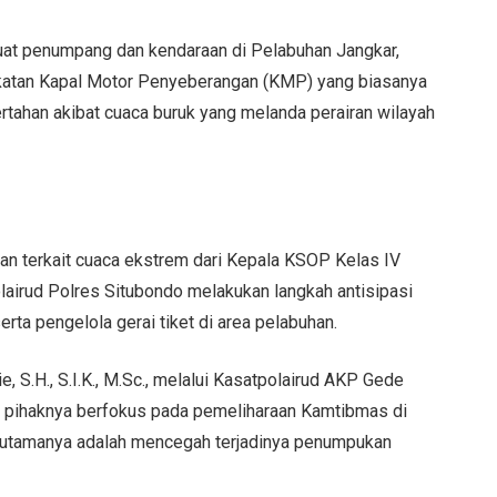
uat penumpang dan kendaraan di Pelabuhan Jangkar,
gkatan Kapal Motor Penyeberangan (KMP) yang biasanya
tertahan akibat cuaca buruk yang melanda perairan wilayah
an terkait cuaca ekstrem dari Kepala KSOP Kelas IV
olairud Polres Situbondo melakukan langkah antisipasi
a pengelola gerai tiket di area pelabuhan.
 S.H., S.I.K., M.Sc., melalui Kasatpolairud AKP Gede
a pihaknya berfokus pada pemeliharaan Kamtibmas di
us utamanya adalah mencegah terjadinya penumpukan