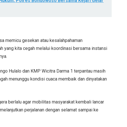
k Hukum, Polres Bondowoso Bersama Kejari Gelar
bisa memicu gesekan atau kesalahpahaman
 yang kita cegah melalui koordinasi bersama instansi
nya.
yango Hulalo dan KMP Wicitra Darma 1 terpantau masih
engah menunggu kondisi cuaca membaik dan dinyatakan
era berlalu agar mobilitas masyarakat kembali lancar
melanjutkan perjalanan dengan selamat sampai ke