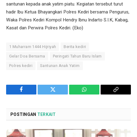
santunan kepada anak yatim piatu. Kegiatan tersebut turut
hadir Ibu Ketua Bhayangkari Polres Kediri bersama Pengurus,
Waka Polres Kediri Kompol Hendry Ibnu Indarto S.I.K, Kabag,
Kasat dan Perwira Polres Kediri. (Eko)
1 Muharram 1444 Hijriyah
Berita kediri
Gelar Doa Bersama
Peringati Tahun Baru Islam
Polres kediri
Santunan Anak Yatim
Facebook
Twitter
WhatsApp
Copy
Link
POSTINGAN
TERKAIT