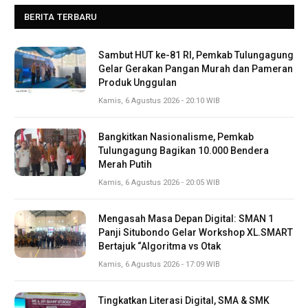
BERITA TERBARU
Sambut HUT ke-81 RI, Pemkab Tulungagung
Gelar Gerakan Pangan Murah dan Pameran
Produk Unggulan
Kamis, 6 Agustus 2026 - 20:10 WIB
Bangkitkan Nasionalisme, Pemkab
Tulungagung Bagikan 10.000 Bendera
Merah Putih
Kamis, 6 Agustus 2026 - 20:05 WIB
Mengasah Masa Depan Digital: SMAN 1
Panji Situbondo Gelar Workshop XL.SMART
Bertajuk “Algoritma vs Otak
Kamis, 6 Agustus 2026 - 17:09 WIB
Tingkatkan Literasi Digital, SMA & SMK