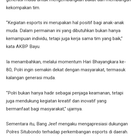
kekompakan tim.
“Kegiatan esports ini merupakan hal positif bagi anak-anak
muda. Dalam permainan ini yang dibutuhkan bukan hanya
kemampuan individu, tetapi juga kerja sama tim yang baik,”
kata AKBP Bayu.
Ia menambahkan, melalui momentum Hari Bhayangkara ke-
80, Polri ingin semakin dekat dengan masyarakat, termasuk
kalangan generasi muda.
“Polri bukan hanya hadir sebagai penjaga keamanan, tetapi
juga mendukung kegiatan kreatif dan inovatif yang
bermanfaat bagi masyarakat,” ujarnya.
Sementara itu, Bang Jeef mengaku mengapresiasi dukungan
Polres Situbondo terhadap perkembangan esports di daerah.