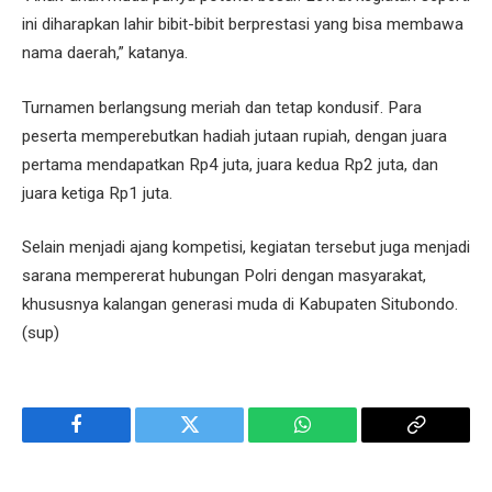
ini diharapkan lahir bibit-bibit berprestasi yang bisa membawa
nama daerah,” katanya.
Turnamen berlangsung meriah dan tetap kondusif. Para
peserta memperebutkan hadiah jutaan rupiah, dengan juara
pertama mendapatkan Rp4 juta, juara kedua Rp2 juta, dan
juara ketiga Rp1 juta.
Selain menjadi ajang kompetisi, kegiatan tersebut juga menjadi
sarana mempererat hubungan Polri dengan masyarakat,
khususnya kalangan generasi muda di Kabupaten Situbondo.
(sup)
Facebook
Twitter
WhatsApp
Copy
Link