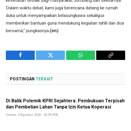
kesehatan terbaik bagi masyarakat Jombang dan sekitarnya.
Dalam waktu dekat, kami juga berencana datang ke rumah
duka untuk menyampaikan belasungkawa sekaligus
memberikan bantuan guna mendukung kegiatan tahlil dan doa
bersama,” pungkasnya.
(im)
Facebook
Twitter
WhatsApp
Copy
Link
POSTINGAN
TERKAIT
Di Balik Polemik KPRI Sejahtera: Pembukuan Terpisah
dan Pembelian Lahan Tanpa Izin Ketua Koperasi
Selasa, 4 Agustus 2026 - 06:00 WIB