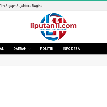
(*Wartawan (*PENA Situbondo*) Dan *Tim Sigap* Sejahtera Bagikan Susu Gratis Di Final Kades Cup 3 Kilensari*)
AL
DAERAH
POLITIK
INFO DESA