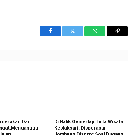
Facebook
Twitter
WhatsApp
Copy
Link
rserakan Dan
Di Balik Gemerlap Tirta Wisata
ngat,Menganggu
Keplaksari, Disporapar
Jalan
Jombang Disorot Soal Dugaan