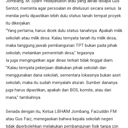
Jombang, M. Syarif Hidayatulloh atau yang akrab disapa Gus
Sentot, meminta agar persoalan ini ditelusuri secara serius. Ia
menilai perlu dipastikan lebih dulu status tanah tempat proyek
itu dikerjakan.
“Yang pertama, harus dicek dulu status tanahnya. Apakah milik
sekolah atau milik desa. Kalau ternyata tanah itu milik desa,
maka tanggung jawab pembangunan TPT bukan pada pihak
sekolah, melainkan pemerintah desa,” tegasnya.
Ia juga mengingatkan agar dinas terkait tidak tinggal diam.
“Kalau ternyata pekerjaan dilakukan pihak sekolah dan
menggunakan dana sekolah, sementara lokasinya bukan aset
sekolah, maka itu sudah menyalahi aturan. Sumber dananya
juga harus dipastikan, apakah dari BOS, komite, atau dari
mana,” tambahnya.
Senada dengan itu, Ketua LBHAM Jombang, Faizuddin FM
atau Gus Faiz, menegaskan bahwa kepala sekolah negeri
tidak diperbolehkan melakukan pembangunan fisik tanpa izin