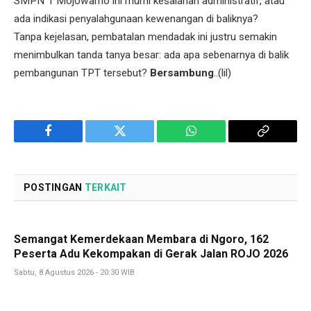
SMPN 1 Mojowarno ini murni kesalahan administratif, atau
ada indikasi penyalahgunaan kewenangan di baliknya?
Tanpa kejelasan, pembatalan mendadak ini justru semakin
menimbulkan tanda tanya besar: ada apa sebenarnya di balik
pembangunan TPT tersebut?
Bersambung
..(lil)
Facebook
Twitter
WhatsApp
Copy
Link
POSTINGAN
TERKAIT
Semangat Kemerdekaan Membara di Ngoro, 162
Peserta Adu Kekompakan di Gerak Jalan ROJO 2026
Sabtu, 8 Agustus 2026 - 20:30 WIB