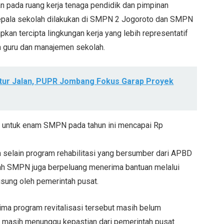
kan pada ruang kerja tenaga pendidik dan pimpinan
g kepala sekolah dilakukan di SMPN 2 Jogoroto dan SMPN
pkan tercipta lingkungan kerja yang lebih representatif
a guru dan manajemen sekolah.
uktur Jalan, PUPR Jombang Fokus Garap Proyek
asi untuk enam SMPN pada tahun ini mencapai Rp
 selain program rehabilitasi yang bersumber dari APBD
ah SMPN juga berpeluang menerima bantuan melalui
gsung oleh pemerintah pusat.
ima program revitalisasi tersebut masih belum
masih menunggu kepastian dari pemerintah pusat