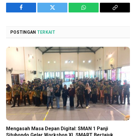
Facebook
Twitter
WhatsApp
Copy
Link
POSTINGAN
TERKAIT
Mengasah Masa Depan Digital: SMAN 1 Panji
Situbondo Gelar Workshop XL.SMART Bertajuk