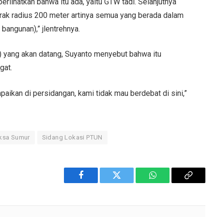
rlihatkan bahwa itu ada, yaitu GTW tadi. Selanjutnya
arak radius 200 meter artinya semua yang berada dalam
bangunan),” jlentrehnya.
) yang akan datang, Suyanto menyebut bahwa itu
gat.
aikan di persidangan, kami tidak mau berdebat di sini,”
iksa Sumur
Sidang Lokasi PTUN
Facebook
Twitter
WhatsApp
Copy
Link