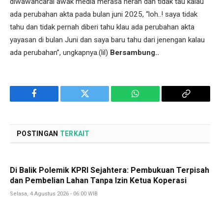
diwawancarai awak media merasa heran dan tidak tau kalau
ada perubahan akta pada bulan juni 2025, “loh..! saya tidak
tahu dan tidak pernah diberi tahu klau ada perubahan akta
yayasan di bulan Juni dan saya baru tahu dari jenengan kalau
ada perubahan”, ungkapnya.(lil)
Bersambung..
Facebook
Twitter
WhatsApp
Copy
Link
POSTINGAN
TERKAIT
Di Balik Polemik KPRI Sejahtera: Pembukuan Terpisah
dan Pembelian Lahan Tanpa Izin Ketua Koperasi
Selasa, 4 Agustus 2026 - 06:00 WIB