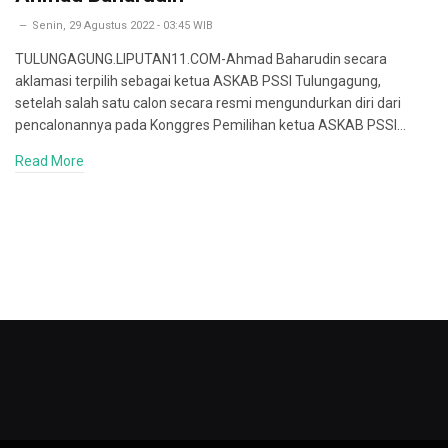
Senin, 29 Agustus 2022 - 03:45 WIB
TULUNGAGUNG.LIPUTAN11.COM-Ahmad Baharudin secara
aklamasi terpilih sebagai ketua ASKAB PSSI Tulungagung,
setelah salah satu calon secara resmi mengundurkan diri dari
pencalonannya pada Konggres Pemilihan ketua ASKAB PSSI…
Read More