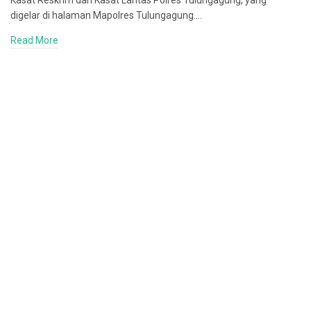
Kasat Reskrim dan Kasat Lantas Polres Tulungagung, yang
digelar di halaman Mapolres Tulungagung.…
Read More