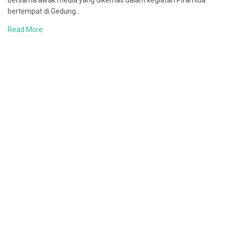
bersama awak media yang dikemas dalam kegiatan Piramida
bertempat di Gedung…
Read More