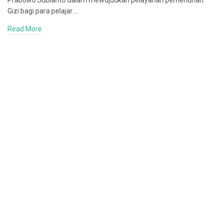
Prabowo Subianto dalam mewujudkan pelayanan pemenuhan
Gizi bagi para pelajar.…
Read More