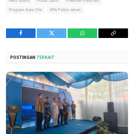
MBG Gratis
Polda Jatim
Presiden Prabowo
Program Asta Cita
SPN Polda Jatum
Facebook
Twitter
WhatsApp
Copy
Link
POSTINGAN
TERKAIT