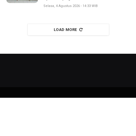
Selasa, 4 Agustus 2026 - 14:33 WIB
LOAD MORE
Copyright © 2026
liputan11
All Right Reserved
Redaksi
Kode Etik
Kebijakan Privasi
Pedoman Media Siber